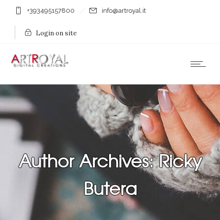
+393495157800
info@artroyal.it
Login on site
Author Archives: Ricky
Butera